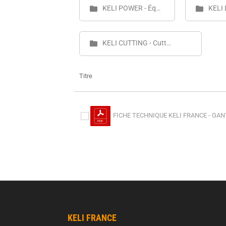
KELI POWER - Équipement Électrique et Éclairage - FT
KELI CUTTING - Cutters & Disques de coupe - FT
Titre
FICHE TECHNIQUE KELI FRANCE - GANT
KELI FRANCE