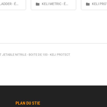
KELI LADDER - Équipement d'élévation aluminium - FT
KELI METRIC - Équipement de Mesure Pro - FT
 JETABLE NITRILE - BOITE DE 100 - KELI PROTECT
PLAN DU STIE