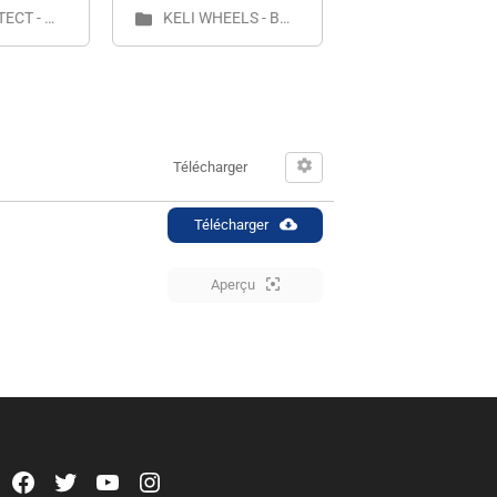
KELI PROTECT - Équipement de Protection Individuel - FT
KELI WHEELS - Bouettes & Diables - FT
Télécharger
Télécharger
Aperçu
Facebook
Twitter
YouTube
Instagram