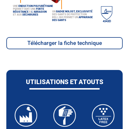
UNE
ENDUCTION POLYURÉTHANE
PERMETTANT UNE
FORTE
UN
BADGE NOLOST, EXCLUSIVITÉ
RÉSISTANCE
À
L' ABRASION
DES GANTS DE PROTECTION
ET AUX
DÉCHIRURES
KELI, QUI PERMET UN
APPAIRAGE
DES GANTS
Télécharger la fiche technique
UTILISATIONS ET ATOUTS