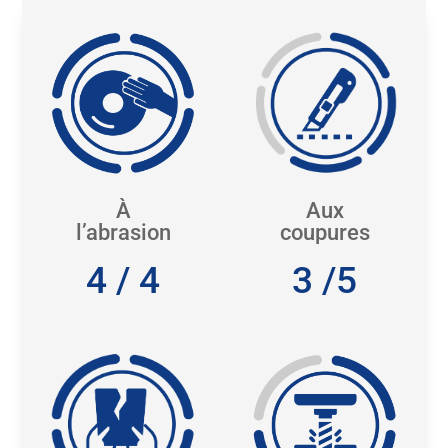
À
Aux
l’abrasion
coupures
4 / 4
3 /5