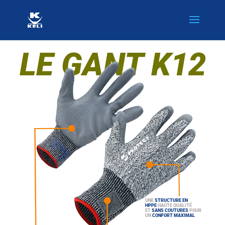
LE GANT K12
UNE
STRUCTURE EN
HPPE
HAUTE QUALITÉ
ET
SANS COUTURES
POUR
UN
CONFORT MAXIMAL