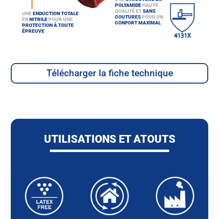
POLYAMIDE
HAUTE
QUALITÉ ET
SANS
UNE
ENDUCTION TOTALE
COUTURES
POUR UN
EN
NITRILE
POUR UNE
CONFORT MAXIMAL
PROTECTION À TOUTE
ÉPREUVE
Télécharger la fiche technique
UTILISATIONS ET ATOUTS