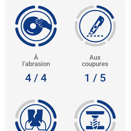
À
Aux
l’abrasion
coupures
4 / 4
1 / 5