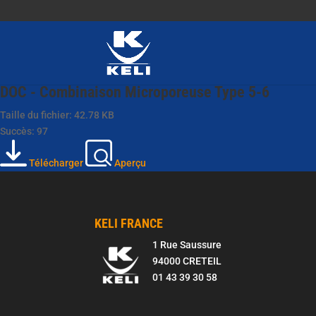
DOC - Combinaison Microporeuse Type 5-6
Taille du fichier: 42.78 KB
Succès: 97
Télécharger
Aperçu
KELI FRANCE
1 Rue Saussure
94000 CRETEIL
01 43 39 30 58