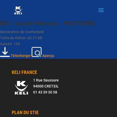
DOC - Gant de Protection - POLYSTRONG
Déclaration de Conformité
Taille du fichier: 42.71 KB
Succès: 150
Télécharger
Aperçu
KELI FRANCE
1 Rue Saussure
94000 CRETEIL
01 43 39 30 58
PLAN DU STIE