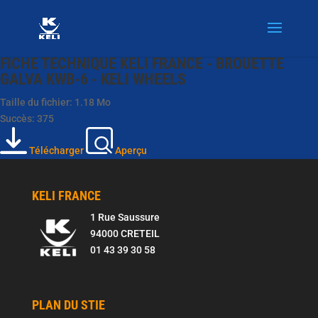
FICHE TECHNIQUE KELI FRANCE - BROUETTE
GALVA KWB-6 - KELI WHEELS
Taille du fichier: 1.18 Mo
Succès: 375
Télécharger
Aperçu
KELI FRANCE
1 Rue Saussure
94000 CRETEIL
01 43 39 30 58
PLAN DU STIE