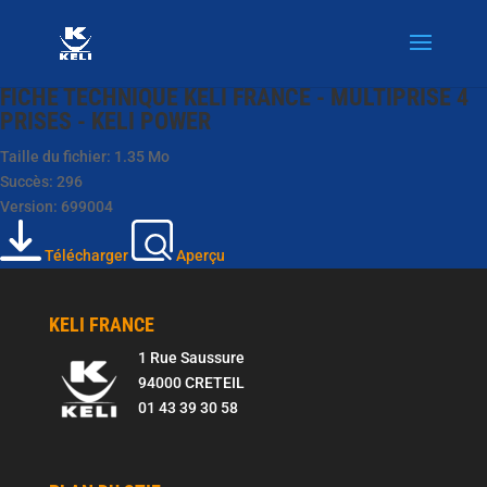
FICHE TECHNIQUE KELI FRANCE - MULTIPRISE 4
PRISES - KELI POWER
Taille du fichier: 1.35 Mo
Succès: 296
Version: 699004
Télécharger
Aperçu
KELI FRANCE
1 Rue Saussure
94000 CRETEIL
01 43 39 30 58