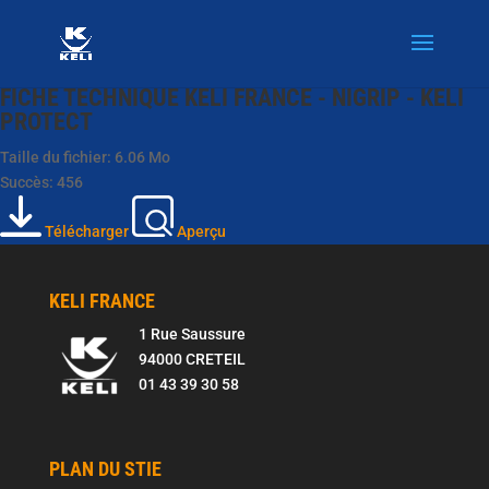
FICHE TECHNIQUE KELI FRANCE - NIGRIP - KELI
PROTECT
Taille du fichier: 6.06 Mo
Succès: 456
Télécharger
Aperçu
KELI FRANCE
1 Rue Saussure
94000 CRETEIL
01 43 39 30 58
PLAN DU STIE