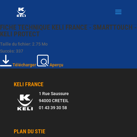
FICHE TECHNIQUE KELI FRANCE - SMARTTOUCH -
KELI PROTECT
Taille du fichier: 2.75 Mo
Succès: 337
Télécharger
Aperçu
KELI FRANCE
1 Rue Saussure
94000 CRETEIL
01 43 39 30 58
PLAN DU STIE